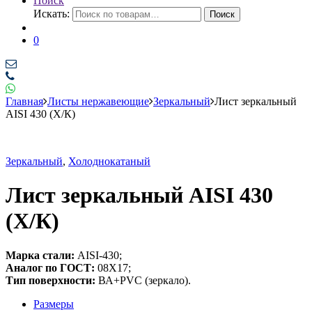
Поиск
Искать:
Поиск
0
Главная
Листы нержавеющие
Зеркальный
Лист зеркальный
AISI 430 (Х/К)
Зеркальный
,
Холоднокатаный
Лист зеркальный AISI 430
(Х/К)
Марка стали:
AISI-430;
Аналог по ГОСТ:
08Х17;
Тип поверхности:
ВА+PVC (зеркало).
Размеры