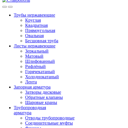
Трубы нержавеющие
Круглая
Квадратная
Прямоугольная
Овальная
Бесшовная труба
Листы нержавеющие
Зеркальный
Матовый
Шлифованный
Рифлёный
Горячекатаный
Холоднокатаный
Лента
Запорная арматура
Затворы дисковые
Обратные клапаны
Шаровые краны
Трубопроводная
арматура
Отводы трубопроводные
Соединительные муфты