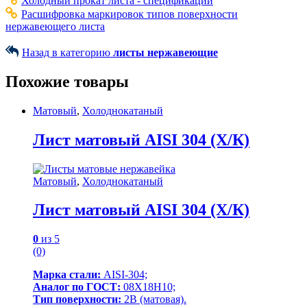
Холодный прокат листа - спецификации
Расшифровка маркировок типов поверхности
нержавеющего листа
Назад в категорию
листы нержавеющие
Похожие товары
Матовый
,
Холоднокатаный
Лист матовый AISI 304 (Х/К)
Матовый
,
Холоднокатаный
Лист матовый AISI 304 (Х/К)
0
из 5
(0)
Марка стали:
AISI-304;
Аналог по ГОСТ:
08Х18Н10;
Тип поверхности:
2В (матовая).