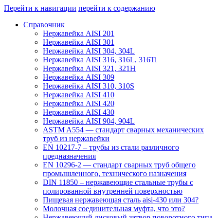
Перейти к навигации
перейти к содержанию
Справочник
Нержавейка AISI 201
Нержавейка AISI 301
Нержавейка AISI 304, 304L
Нержавейка AISI 316, 316L, 316Ti
Нержавейка AISI 321, 321H
Нержавейка AISI 309
Нержавейка AISI 310, 310S
Нержавейка AISI 410
Нержавейка AISI 420
Нержавейка AISI 430
Нержавейка AISI 904, 904L
ASTM A554 — стандарт сварных механических
труб из нержавейки
EN 10217-7 – трубы из стали различного
предназначения
EN 10296-2 — стандарт сварных труб общего
промышленного, технического назначения
DIN 11850 – нержавеющие стальные трубы с
полированной внутренней поверхностью
Пищевая нержавеющая сталь aisi-430 или 304?
Молочная соединительная муфта, что это?
Нержавеющий дисковый затвор поворотного типа