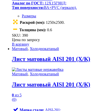
Аналог по ГОСТ:
12Х15Г9НД;
Тип поверхности:
ВА+PVC (зеркало).
Размеры
Раскрой (мм):
1250х2500.
Толщина (мм):
0.6
SKU: 390
Цена по запросу
В корзину
Матовый
,
Холоднокатаный
Лист матовый AISI 201 (Х/К)
Матовый
,
Холоднокатаный
Лист матовый AISI 201 (Х/К)
0
из 5
(0)
Марка стали:
AISI-201;