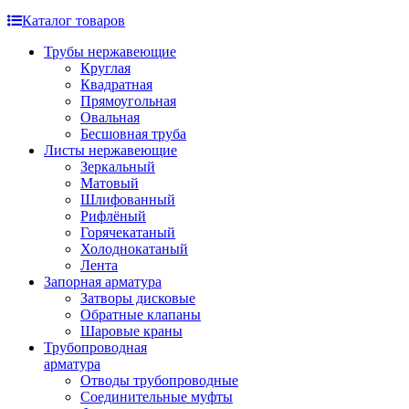
Каталог товаров
Трубы нержавеющие
Круглая
Квадратная
Прямоугольная
Овальная
Бесшовная труба
Листы нержавеющие
Зеркальный
Матовый
Шлифованный
Рифлёный
Горячекатаный
Холоднокатаный
Лента
Запорная арматура
Затворы дисковые
Обратные клапаны
Шаровые краны
Трубопроводная
арматура
Отводы трубопроводные
Соединительные муфты