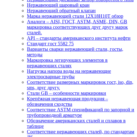
Нержавеющий шаровый кран
Нержавеющий обратный клапан
Марка нержавеющей стали 12Х18Н10Т обзор
Аналоги – AISI, ГОСТ, ASTM, ASME, DIN, GB
маркировка соответствующих друг другу марок
сталей.
API – стандарты американского института нефти
Стандарт гост 5582 75
Варианты сварки нержавеющей стали, госты,
методы
Маркировка легирующих элементов в
нержавеющих сталях
Нагрузка напора воды на нержавеющие
электросварные трубы
Соответствие размерных маркировок гост, iso, din,
sms, друг другу.
Стали GB – особенности маркировки
Крепёжная нержавеющая продукция –
обозначения сходства
Соответствие ASTM спецификаций по запорной и
трубопроводной арматуре
Обозначение американских сталей и сплавов в
таблице
Соответствие нержавеющих сталей, по стандартам