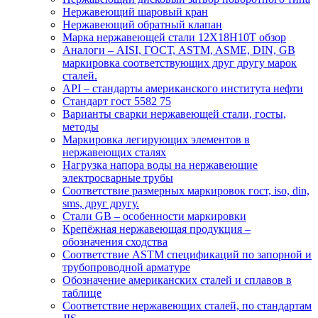
Нержавеющий шаровый кран
Нержавеющий обратный клапан
Марка нержавеющей стали 12Х18Н10Т обзор
Аналоги – AISI, ГОСТ, ASTM, ASME, DIN, GB
маркировка соответствующих друг другу марок
сталей.
API – стандарты американского института нефти
Стандарт гост 5582 75
Варианты сварки нержавеющей стали, госты,
методы
Маркировка легирующих элементов в
нержавеющих сталях
Нагрузка напора воды на нержавеющие
электросварные трубы
Соответствие размерных маркировок гост, iso, din,
sms, друг другу.
Стали GB – особенности маркировки
Крепёжная нержавеющая продукция –
обозначения сходства
Соответствие ASTM спецификаций по запорной и
трубопроводной арматуре
Обозначение американских сталей и сплавов в
таблице
Соответствие нержавеющих сталей, по стандартам