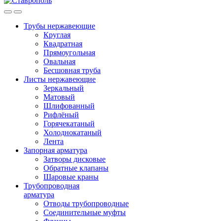
Трубы нержавеющие
Круглая
Квадратная
Прямоугольная
Овальная
Бесшовная труба
Листы нержавеющие
Зеркальный
Матовый
Шлифованный
Рифлёный
Горячекатаный
Холоднокатаный
Лента
Запорная арматура
Затворы дисковые
Обратные клапаны
Шаровые краны
Трубопроводная
арматура
Отводы трубопроводные
Соединительные муфты