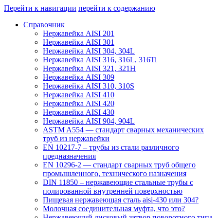
Перейти к навигации
перейти к содержанию
Справочник
Нержавейка AISI 201
Нержавейка AISI 301
Нержавейка AISI 304, 304L
Нержавейка AISI 316, 316L, 316Ti
Нержавейка AISI 321, 321H
Нержавейка AISI 309
Нержавейка AISI 310, 310S
Нержавейка AISI 410
Нержавейка AISI 420
Нержавейка AISI 430
Нержавейка AISI 904, 904L
ASTM A554 — стандарт сварных механических
труб из нержавейки
EN 10217-7 – трубы из стали различного
предназначения
EN 10296-2 — стандарт сварных труб общего
промышленного, технического назначения
DIN 11850 – нержавеющие стальные трубы с
полированной внутренней поверхностью
Пищевая нержавеющая сталь aisi-430 или 304?
Молочная соединительная муфта, что это?
Нержавеющий дисковый затвор поворотного типа