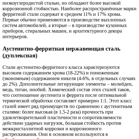
низкоуглеродистой сталью, но обладают более высокой
коррозионной стойкостью. Наиболее распространённые марки
ферритной стали содержат в среднем 11% и 17% хрома.
Первые обычно применяются в производстве выхлопных
систем автомобилей, а вторые – в производстве кухонных
приборов, стиральных машин, и архитектурного декора
интерьеров.
Аустенитно-ферритная нержавеющая сталь
(дуплексная)
Стали аустенитно-ферритного класса характеризуются
высоким содержанием хрома (18-22%) и пониженным
(экономным) содержанием никеля (4-6%, в отдельных случаях
до 2%). Дополнительные легирующие элементы – молибден,
медь, титан, ниобий. Химический состав этих сталей таков,
что соотношение аустенита и феррита после оптимальной
термической обработки составляет примерно 1:1. Этот класс
сталей имеет ряд преимуществ по сравнению с аустенитным
сталями: более высокая (в 1,5-2 раза) прочность при
удовлетворительной пластичности и сопротивляемости
действию ударных нагрузок, большая стойкость против
межкристаллитной коррозии и коррозионного
растрескивания. Они в основном используются в