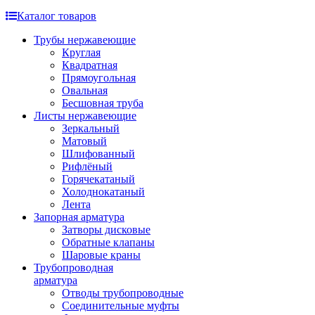
Каталог товаров
Трубы нержавеющие
Круглая
Квадратная
Прямоугольная
Овальная
Бесшовная труба
Листы нержавеющие
Зеркальный
Матовый
Шлифованный
Рифлёный
Горячекатаный
Холоднокатаный
Лента
Запорная арматура
Затворы дисковые
Обратные клапаны
Шаровые краны
Трубопроводная
арматура
Отводы трубопроводные
Соединительные муфты