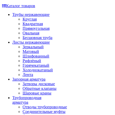
Каталог товаров
Трубы нержавеющие
Круглая
Квадратная
Прямоугольная
Овальная
Бесшовная труба
Листы нержавеющие
Зеркальный
Матовый
Шлифованный
Рифлёный
Горячекатаный
Холоднокатаный
Лента
Запорная арматура
Затворы дисковые
Обратные клапаны
Шаровые краны
Трубопроводная
арматура
Отводы трубопроводные
Соединительные муфты