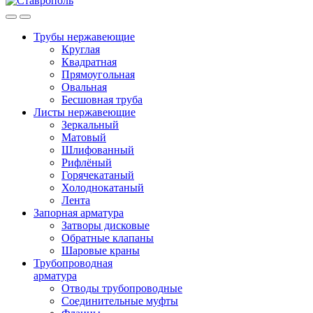
Трубы нержавеющие
Круглая
Квадратная
Прямоугольная
Овальная
Бесшовная труба
Листы нержавеющие
Зеркальный
Матовый
Шлифованный
Рифлёный
Горячекатаный
Холоднокатаный
Лента
Запорная арматура
Затворы дисковые
Обратные клапаны
Шаровые краны
Трубопроводная
арматура
Отводы трубопроводные
Соединительные муфты