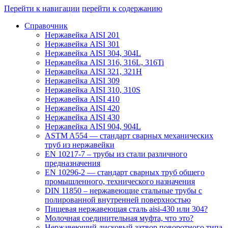
Перейти к навигации
перейти к содержанию
Справочник
Нержавейка AISI 201
Нержавейка AISI 301
Нержавейка AISI 304, 304L
Нержавейка AISI 316, 316L, 316Ti
Нержавейка AISI 321, 321H
Нержавейка AISI 309
Нержавейка AISI 310, 310S
Нержавейка AISI 410
Нержавейка AISI 420
Нержавейка AISI 430
Нержавейка AISI 904, 904L
ASTM A554 — стандарт сварных механических
труб из нержавейки
EN 10217-7 – трубы из стали различного
предназначения
EN 10296-2 — стандарт сварных труб общего
промышленного, технического назначения
DIN 11850 – нержавеющие стальные трубы с
полированной внутренней поверхностью
Пищевая нержавеющая сталь aisi-430 или 304?
Молочная соединительная муфта, что это?
Нержавеющий дисковый затвор поворотного типа