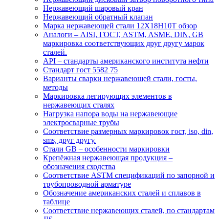
Нержавеющий шаровый кран
Нержавеющий обратный клапан
Марка нержавеющей стали 12Х18Н10Т обзор
Аналоги – AISI, ГОСТ, ASTM, ASME, DIN, GB
маркировка соответствующих друг другу марок
сталей.
API – стандарты американского института нефти
Стандарт гост 5582 75
Варианты сварки нержавеющей стали, госты,
методы
Маркировка легирующих элементов в
нержавеющих сталях
Нагрузка напора воды на нержавеющие
электросварные трубы
Соответствие размерных маркировок гост, iso, din,
sms, друг другу.
Стали GB – особенности маркировки
Крепёжная нержавеющая продукция –
обозначения сходства
Соответствие ASTM спецификаций по запорной и
трубопроводной арматуре
Обозначение американских сталей и сплавов в
таблице
Соответствие нержавеющих сталей, по стандартам