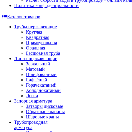
Расчет скорости воды в трубопроводе – онлайн кал
Политика конфиденциальности
Каталог товаров
Трубы нержавеющие
Круглая
Квадратная
Прямоугольная
Овальная
Бесшовная труба
Листы нержавеющие
Зеркальный
Матовый
Шлифованный
Рифлёный
Горячекатаный
Холоднокатаный
Лента
Запорная арматура
Затворы дисковые
Обратные клапаны
Шаровые краны
Трубопроводная
арматура