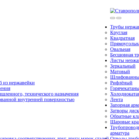
Трубы нерж
Круглая
Квадратная
Прямоугольн
Овальная
Бесшовная тр
Листы нерж
Зеркальный
Матовый
Шлифованн
б из нержавейки
Рифлёный
чения
Горячекатан
ышленного, технического назначения
Холодноката
ованной внутренней поверхностью
Лента
Запорная арм
Затворы дис
Обратные кл
Шаровые кр
Трубопровод
арматура
ировка соответствующих друг другу марок сталей.
Отводы труб