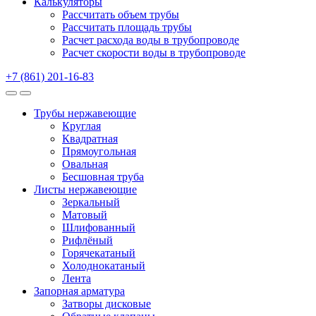
Калькуляторы
Рассчитать объем трубы
Рассчитать площадь трубы
Расчет расхода воды в трубопроводе
Расчет скорости воды в трубопроводе
+7 (861) 201-16-83
Трубы нержавеющие
Круглая
Квадратная
Прямоугольная
Овальная
Бесшовная труба
Листы нержавеющие
Зеркальный
Матовый
Шлифованный
Рифлёный
Горячекатаный
Холоднокатаный
Лента
Запорная арматура
Затворы дисковые