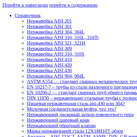
Перейти к навигации
перейти к содержанию
Справочник
Нержавейка AISI 201
Нержавейка AISI 301
Нержавейка AISI 304, 304L
Нержавейка AISI 316, 316L, 316Ti
Нержавейка AISI 321, 321H
Нержавейка AISI 309
Нержавейка AISI 310, 310S
Нержавейка AISI 410
Нержавейка AISI 420
Нержавейка AISI 430
Нержавейка AISI 904, 904L
ASTM A554 — стандарт сварных механических тру
EN 10217-7 – трубы из стали различного предназна
EN 10296-2 — стандарт сварных труб общего пром
DIN 11850 – нержавеющие стальные трубы с полир
Пищевая нержавеющая сталь aisi-430 или 304?
Молочная соединительная муфта, что это?
Нержавеющий дисковый затвор поворотного типа
Нержавеющий шаровый кран
Нержавеющий обратный клапан
Марка нержавеющей стали 12Х18Н10Т обзор
Аналоги – AISI, ГОСТ, ASTM, ASME, DIN, GB марк