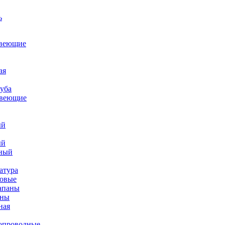
авеющие
ая
уба
авеющие
ый
ый
ный
атура
ковые
апаны
аны
ная
опроводные