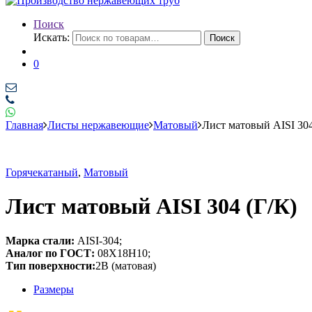
Поиск
Искать:
Поиск
0
Главная
Листы нержавеющие
Матовый
Лист матовый AISI 304
Горячекатаный
,
Матовый
Лист матовый AISI 304 (Г/К)
Марка стали:
AISI-304;
Аналог по ГОСТ:
08Х18Н10;
Тип поверхности:
2В (матовая)
Размеры