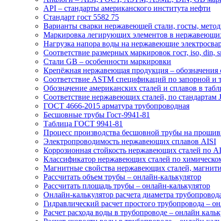
API – стандарты американского института нефти
Стандарт гост 5582 75
Варианты сварки нержавеющей стали, госты, мето
Маркировка легирующих элементов в нержавеющих
Нагрузка напора воды на нержавеющие электросва
Соответствие размерных маркировок гост, iso, din, s
Стали GB – особенности маркировки
Крепёжная нержавеющая продукция – обозначения 
Соответствие ASTM спецификаций по запорной и 
Обозначение американских сталей и сплавов в табл
Соответствие нержавеющих сталей, по стандартам J
ГОСТ 4666-2015 арматура трубопроводная
Бесшовные трубы Гост-9941-81
Таблица ГОСТ 9941-81
Процесс производства бесшовной трубы на прошив
Электропроводимость нержавеющих сплавов AISI
Коррозионная стойкость нержавеющих сталей по AI
Классификатор нержавеющих сталей по химическом
Магнитные свойства нержавеющих сталей, магнити
Рассчитать объем трубы – онлайн-калькулятор
Рассчитать площадь трубы – онлайн-калькулятор
Онлайн-калькулятор расчета диаметра трубопровод
Гидравлический расчет простого трубопровода – он
Расчет расхода воды в трубопроводе – онлайн кальк