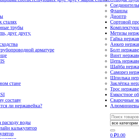
Соединитель
Фланцы
ды
Диоптр
 сталях
Сортовой пр
рные трубы
Комплектующ
ms, друг другу.
Метизы нер
Гайка нержа
сходства
Анкер нерж
трубопроводной арматуре
Болт нержав
ице
Винт нержа
IS
Цепь нержав
Шайба нерж
Саморез нер
Шпилька не
ном стане
Заклёпка не
Трос нержав
SI
Емкостное о
у составу
Сварочные м
тся ли нержавейка?
Алюминиевы
Искать:
а расходу воды
лайн калькулятор
улятор
0
₽
0.00