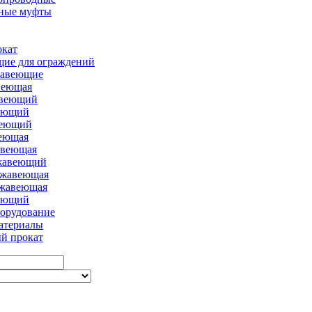
ные муфты
окат
ие для ограждений
жавеющие
веющая
авеющий
еющий
веющий
еющая
авеющая
жавеющий
ржавеющая
ржавеющая
еющий
борудование
атериалы
й прокат