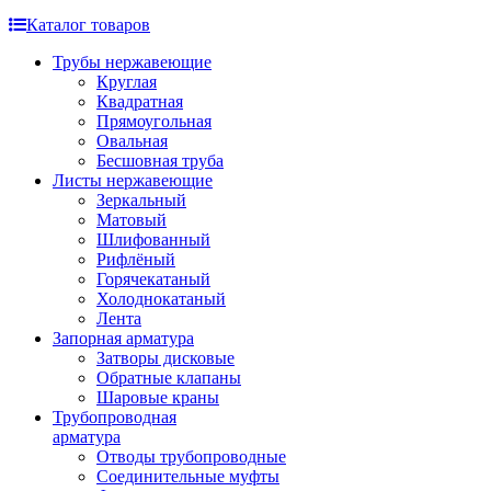
Каталог товаров
Трубы нержавеющие
Круглая
Квадратная
Прямоугольная
Овальная
Бесшовная труба
Листы нержавеющие
Зеркальный
Матовый
Шлифованный
Рифлёный
Горячекатаный
Холоднокатаный
Лента
Запорная арматура
Затворы дисковые
Обратные клапаны
Шаровые краны
Трубопроводная
арматура
Отводы трубопроводные
Соединительные муфты