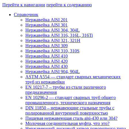
Перейти к навигации
перейти к содержанию
Справочник
Нержавейка AISI 201
Нержавейка AISI 301
Нержавейка AISI 304, 304L
Нержавейка AISI 316, 316L, 316Ti
Нержавейка AISI 321, 321H
Нержавейка AISI 309
Нержавейка AISI 310, 310S
Нержавейка AISI 410
Нержавейка AISI 420
Нержавейка AISI 430
Нержавейка AISI 904, 904L
ASTM A554 — стандарт сварных механических
труб из нержавейки
EN 10217-7 – трубы из стали различного
предназначения
EN 10296-2 — стандарт сварных труб общего
промышленного, технического назначения
DIN 11850 – нержавеющие стальные трубы с
полированной внутренней поверхностью
Пищевая нержавеющая сталь aisi-430 или 304?
Молочная соединительная муфта, что это?
Нержавеющий дисковый затвор поворотного типа