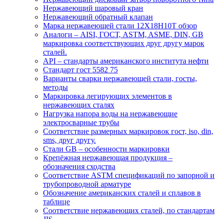
Нержавеющий шаровый кран
Нержавеющий обратный клапан
Марка нержавеющей стали 12Х18Н10Т обзор
Аналоги – AISI, ГОСТ, ASTM, ASME, DIN, GB
маркировка соответствующих друг другу марок
сталей.
API – стандарты американского института нефти
Стандарт гост 5582 75
Варианты сварки нержавеющей стали, госты,
методы
Маркировка легирующих элементов в
нержавеющих сталях
Нагрузка напора воды на нержавеющие
электросварные трубы
Соответствие размерных маркировок гост, iso, din,
sms, друг другу.
Стали GB – особенности маркировки
Крепёжная нержавеющая продукция –
обозначения сходства
Соответствие ASTM спецификаций по запорной и
трубопроводной арматуре
Обозначение американских сталей и сплавов в
таблице
Соответствие нержавеющих сталей, по стандартам