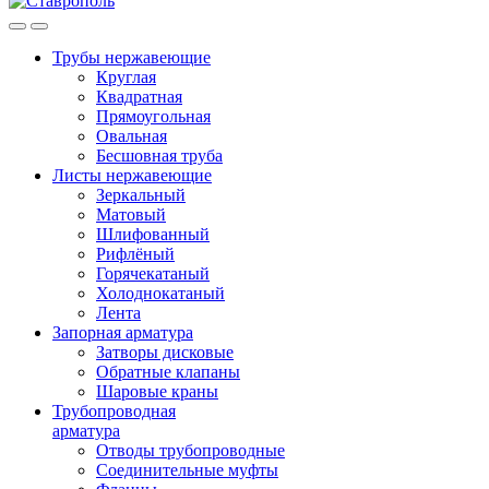
Трубы нержавеющие
Круглая
Квадратная
Прямоугольная
Овальная
Бесшовная труба
Листы нержавеющие
Зеркальный
Матовый
Шлифованный
Рифлёный
Горячекатаный
Холоднокатаный
Лента
Запорная арматура
Затворы дисковые
Обратные клапаны
Шаровые краны
Трубопроводная
арматура
Отводы трубопроводные
Соединительные муфты