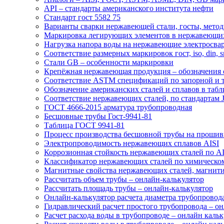
API – стандарты американского института нефти
Стандарт гост 5582 75
Варианты сварки нержавеющей стали, госты, мето
Маркировка легирующих элементов в нержавеющих
Нагрузка напора воды на нержавеющие электросва
Соответствие размерных маркировок гост, iso, din, s
Стали GB – особенности маркировки
Крепёжная нержавеющая продукция – обозначения 
Соответствие ASTM спецификаций по запорной и 
Обозначение американских сталей и сплавов в табл
Соответствие нержавеющих сталей, по стандартам J
ГОСТ 4666-2015 арматура трубопроводная
Бесшовные трубы Гост-9941-81
Таблица ГОСТ 9941-81
Процесс производства бесшовной трубы на прошив
Электропроводимость нержавеющих сплавов AISI
Коррозионная стойкость нержавеющих сталей по AI
Классификатор нержавеющих сталей по химическом
Магнитные свойства нержавеющих сталей, магнити
Рассчитать объем трубы – онлайн-калькулятор
Рассчитать площадь трубы – онлайн-калькулятор
Онлайн-калькулятор расчета диаметра трубопровод
Гидравлический расчет простого трубопровода – он
Расчет расхода воды в трубопроводе – онлайн кальк