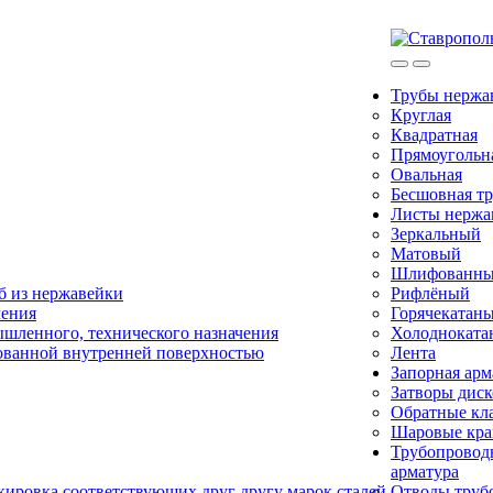
Трубы нерж
Круглая
Квадратная
Прямоугольн
Овальная
Бесшовная тр
Листы нерж
Зеркальный
Матовый
Шлифованн
б из нержавейки
Рифлёный
чения
Горячекатан
ышленного, технического назначения
Холодноката
ованной внутренней поверхностью
Лента
Запорная арм
Затворы дис
Обратные кл
Шаровые кр
Трубопровод
арматура
ировка соответствующих друг другу марок сталей.
Отводы труб