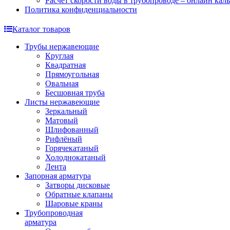
Расчет скорости воды в трубопроводе – онлайн кал
Политика конфиденциальности
Каталог товаров
Трубы нержавеющие
Круглая
Квадратная
Прямоугольная
Овальная
Бесшовная труба
Листы нержавеющие
Зеркальный
Матовый
Шлифованный
Рифлёный
Горячекатаный
Холоднокатаный
Лента
Запорная арматура
Затворы дисковые
Обратные клапаны
Шаровые краны
Трубопроводная
арматура