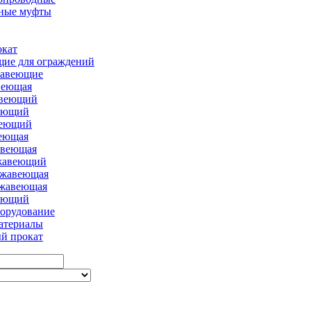
ные муфты
окат
ие для ограждений
жавеющие
веющая
авеющий
еющий
веющий
еющая
авеющая
жавеющий
ржавеющая
ржавеющая
еющий
борудование
атериалы
й прокат