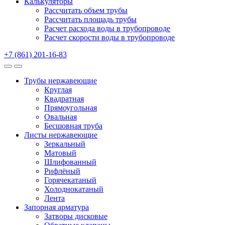
Калькуляторы
Рассчитать объем трубы
Рассчитать площадь трубы
Расчет расхода воды в трубопроводе
Расчет скорости воды в трубопроводе
+7 (861) 201-16-83
Трубы нержавеющие
Круглая
Квадратная
Прямоугольная
Овальная
Бесшовная труба
Листы нержавеющие
Зеркальный
Матовый
Шлифованный
Рифлёный
Горячекатаный
Холоднокатаный
Лента
Запорная арматура
Затворы дисковые