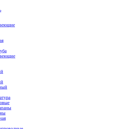
авеющие
ая
уба
авеющие
ый
ый
ный
атура
ковые
апаны
аны
ная
опроводные