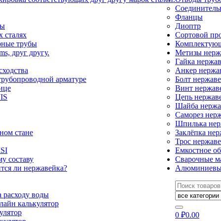
Соединитель
Фланцы
ды
Диоптр
 сталях
Сортовой пр
рные трубы
Комплектующ
ms, друг другу.
Метизы нер
Гайка нержа
сходства
Анкер нерж
трубопроводной арматуре
Болт нержав
ице
Винт нержа
IS
Цепь нержав
Шайба нерж
Саморез нер
Шпилька не
ном стане
Заклёпка не
Трос нержав
SI
Емкостное о
у составу
Сварочные м
тся ли нержавейка?
Алюминиевы
Искать:
а расходу воды
лайн калькулятор
улятор
0
₽
0.00