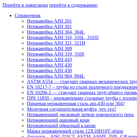
Перейти к навигации
перейти к содержанию
Справочник
Нержавейка AISI 201
Нержавейка AISI 301
Нержавейка AISI 304, 304L
Нержавейка AISI 316, 316L, 316Ti
Нержавейка AISI 321, 321H
Нержавейка AISI 309
Нержавейка AISI 310, 310S
Нержавейка AISI 410
Нержавейка AISI 420
Нержавейка AISI 430
Нержавейка AISI 904, 904L
ASTM A554 — стандарт сварных механических тру
EN 10217-7 – трубы из стали различного предназна
EN 10296-2 — стандарт сварных труб общего пром
DIN 11850 – нержавеющие стальные трубы с полир
Пищевая нержавеющая сталь aisi-430 или 304?
Молочная соединительная муфта, что это?
Нержавеющий дисковый затвор поворотного типа
Нержавеющий шаровый кран
Нержавеющий обратный клапан
Марка нержавеющей стали 12Х18Н10Т обзор
Аналоги – AISI, ГОСТ, ASTM, ASME, DIN, GB марк