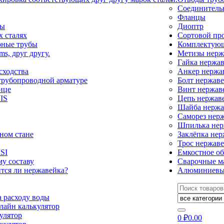
Соединитель
Фланцы
ды
Диоптр
 сталях
Сортовой пр
рные трубы
Комплектующ
ms, друг другу.
Метизы нер
Гайка нержа
сходства
Анкер нерж
трубопроводной арматуре
Болт нержав
ице
Винт нержа
IS
Цепь нержав
Шайба нерж
Саморез нер
Шпилька не
ном стане
Заклёпка не
Трос нержав
SI
Емкостное о
у составу
Сварочные м
тся ли нержавейка?
Алюминиевы
Искать:
а расходу воды
лайн калькулятор
улятор
0
₽
0.00