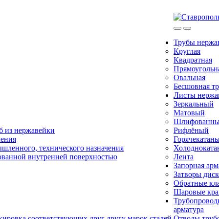
Трубы нерж
Круглая
Квадратная
Прямоугольн
Овальная
Бесшовная тр
Листы нерж
Зеркальный
Матовый
Шлифованн
б из нержавейки
Рифлёный
чения
Горячекатан
ышленного, технического назначения
Холодноката
ованной внутренней поверхностью
Лента
Запорная арм
Затворы дис
Обратные кл
Шаровые кр
Трубопровод
арматура
ировка соответствующих друг другу марок сталей.
Отводы труб