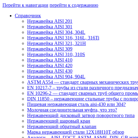
Перейти к навигации
перейти к содержанию
Справочник
Нержавейка AISI 201
Нержавейка AISI 301
Нержавейка AISI 304, 304L
Нержавейка AISI 316, 316L, 316Ti
Нержавейка AISI 321, 321H
Нержавейка AISI 309
Нержавейка AISI 310, 310S
Нержавейка AISI 410
Нержавейка AISI 420
Нержавейка AISI 430
Нержавейка AISI 904, 904L
ASTM A554 — стандарт сварных механических тру
EN 10217-7 – трубы из стали различного предназна
EN 10296-2 — стандарт сварных труб общего пром
DIN 11850 – нержавеющие стальные трубы с полир
Пищевая нержавеющая сталь aisi-430 или 304?
Молочная соединительная муфта, что это?
Нержавеющий дисковый затвор поворотного типа
Нержавеющий шаровый кран
Нержавеющий обратный клапан
Марка нержавеющей стали 12Х18Н10Т обзор
Аналоги – AISI, ГОСТ, ASTM, ASME, DIN, GB марк