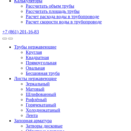
Калькуляторы
Рассчитать объем трубы
Рассчитать площадь трубы
Расчет расхода воды в трубопроводе
Расчет скорости воды в трубопроводе
+7 (861) 201-16-83
Трубы нержавеющие
Круглая
Квадратная
Прямоугольная
Овальная
Бесшовная труба
Листы нержавеющие
Зеркальный
Матовый
Шлифованный
Рифлёный
Горячекатаный
Холоднокатаный
Лента
Запорная арматура
Затворы дисковые